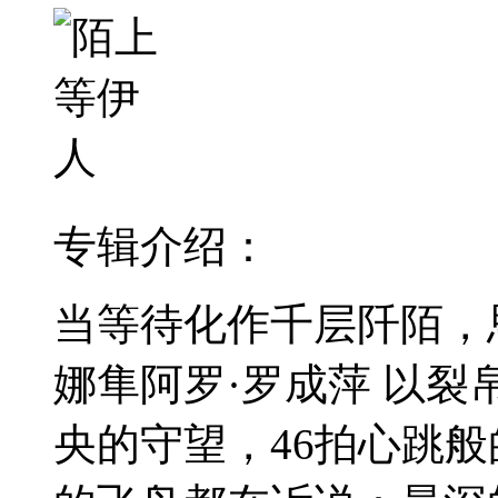
专辑介绍：
当等待化作千层阡陌，
娜隼阿罗·罗成萍 以
央的守望，46拍心跳