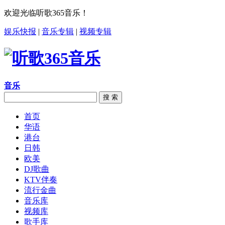
欢迎光临听歌365音乐！
娱乐快报
|
音乐专辑
|
视频专辑
音乐
搜 索
首页
华语
港台
日韩
欧美
DJ歌曲
KTV伴奏
流行金曲
音乐库
视频库
歌手库