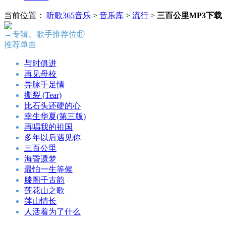
当前位置：
听歌365音乐
>
音乐库
>
流行
>
三百公里MP3下载
→专辑、歌手推荐位⑪
推荐单曲
与时俱进
再见母校
异脉手足情
撕裂 (Tear)
比石头还硬的心
幸生华夏(第三版)
再唱我的祖国
多年以后遇见你
三百公里
海昏遗梦
最怕一生等候
滕阁千古韵
莲花山之歌
莲山情长
人活着为了什么