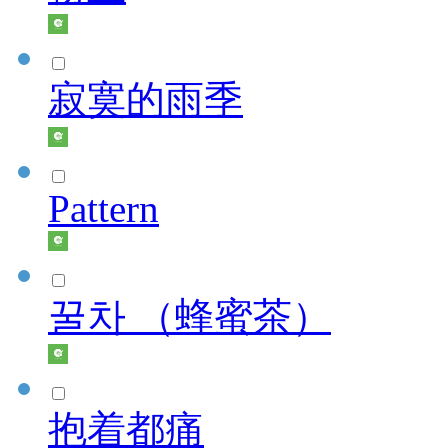
寂寞的雨季
Pattern
꿀차 （蜂蜜茶）
抱着都痛