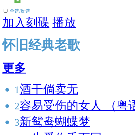
全选/反选
加入刻碟
播放
怀旧经典老歌
更多
酒干倘卖无
1
容易受伤的女人 （粤
2
新鸳鸯蝴蝶梦
3