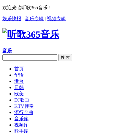
欢迎光临听歌365音乐！
娱乐快报
|
音乐专辑
|
视频专辑
音乐
搜 索
首页
华语
港台
日韩
欧美
DJ歌曲
KTV伴奏
流行金曲
音乐库
视频库
歌手库