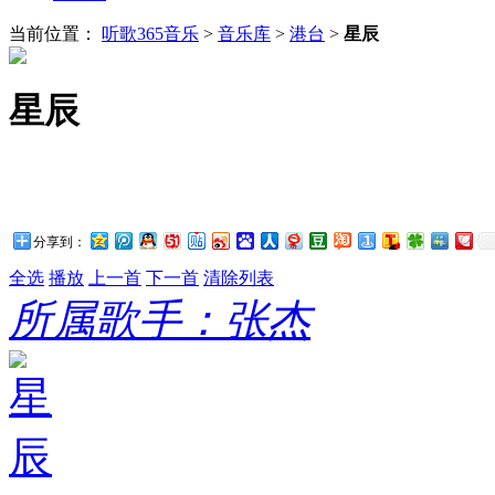
当前位置：
听歌365音乐
>
音乐库
>
港台
>
星辰
星辰
分享到：
全选
播放
上一首
下一首
清除列表
所属歌手：张杰