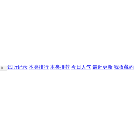
试听记录
本类排行
本类推荐
今日人气
最近更新
我收藏的
0