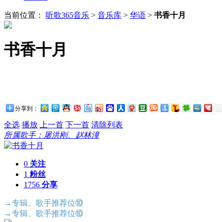
当前位置：
听歌365音乐
>
音乐库
>
华语
>
书香十月
书香十月
分享到：
全选
播放
上一首
下一首
清除列表
所属歌手：屠洪刚、赵林潼
0
关注
1
粉丝
1756
分享
→专辑、歌手推荐位⑩
→专辑、歌手推荐位⑩