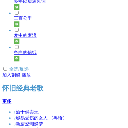
多年以后遇见你
三百公里
梦中的麦浪
空白的信纸
全选/反选
加入刻碟
播放
怀旧经典老歌
更多
酒干倘卖无
1
容易受伤的女人 （粤语）
2
新鸳鸯蝴蝶梦
3