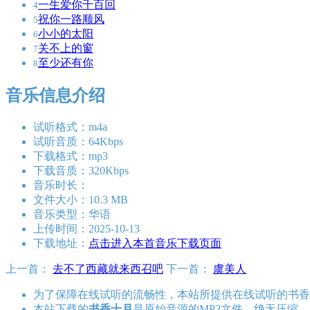
一生爱你千百回
4
祝你一路顺风
5
小小的太阳
6
关不上的窗
7
至少还有你
8
音乐信息介绍
试听格式：m4a
试听音质：64Kbps
下载格式：mp3
下载音质：320Kbps
音乐时长：
文件大小：10.3 MB
音乐类型：华语
上传时间：2025-10-13
下载地址：
点击进入本首音乐下载页面
上一首：
去不了西藏就来西召吧
下一首：
虞美人
为了保障在线试听的流畅性，本站所提供在线试听的书香
本站下载的
书香十月
是原始音源的MP3文件，绝无压缩，比