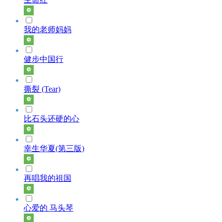
我的老师妈妈
健步中国行
撕裂 (Tear)
比石头还硬的心
幸生华夏(第三版)
再唱我的祖国
心爱的 马头琴