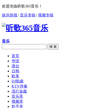
欢迎光临听歌365音乐！
娱乐快报
|
音乐专辑
|
视频专辑
音乐
搜 索
首页
华语
港台
日韩
欧美
DJ歌曲
KTV伴奏
流行金曲
音乐库
视频库
歌手库