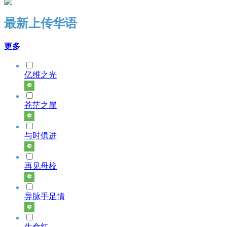
最新上传华语
更多
亿维之光
苍茫之崖
与时俱进
再见母校
异脉手足情
生命红