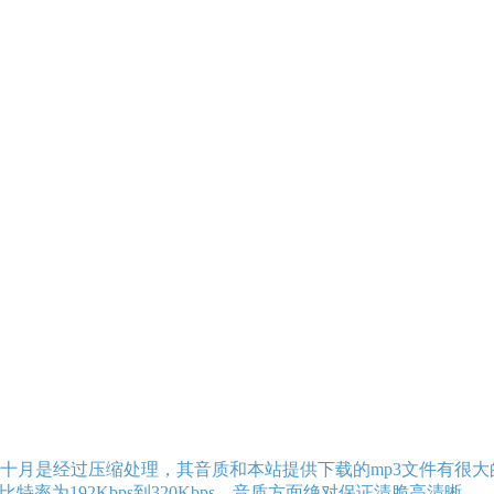
十月是经过压缩处理，其音质和本站提供下载的mp3文件有很大
特率为192Kbps到320Kbps，音质方面绝对保证清脆高清晰。