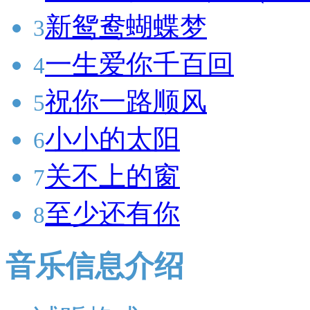
新鸳鸯蝴蝶梦
3
一生爱你千百回
4
祝你一路顺风
5
小小的太阳
6
关不上的窗
7
至少还有你
8
音乐信息介绍