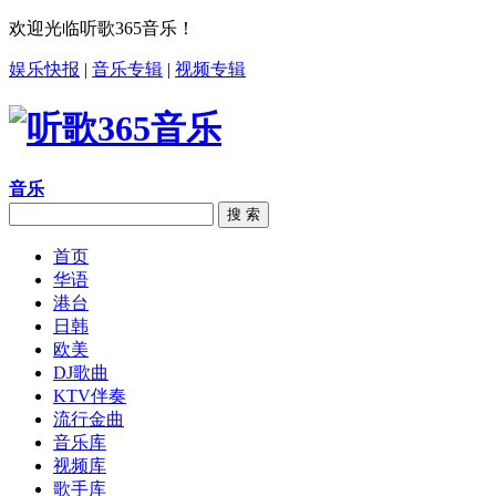
欢迎光临听歌365音乐！
娱乐快报
|
音乐专辑
|
视频专辑
音乐
搜 索
首页
华语
港台
日韩
欧美
DJ歌曲
KTV伴奏
流行金曲
音乐库
视频库
歌手库