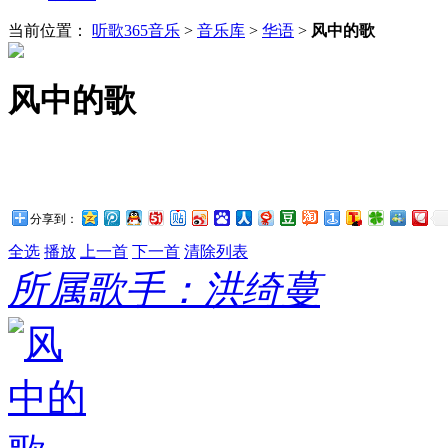
当前位置：
听歌365音乐
>
音乐库
>
华语
>
风中的歌
风中的歌
分享到：
全选
播放
上一首
下一首
清除列表
所属歌手：洪绮蔓