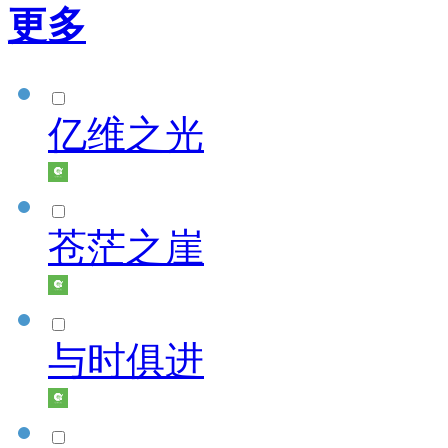
更多
亿维之光
苍茫之崖
与时俱进