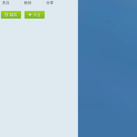
关注
粉丝
分享