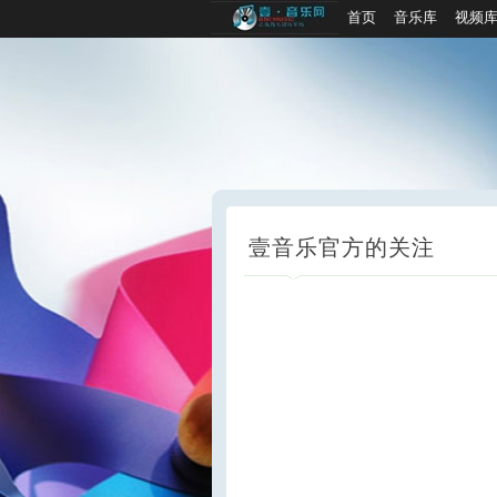
首页
音乐库
视频
壹音乐官方的关注