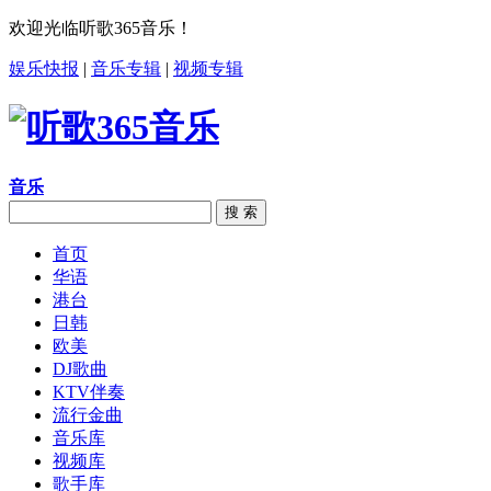
欢迎光临听歌365音乐！
娱乐快报
|
音乐专辑
|
视频专辑
音乐
搜 索
首页
华语
港台
日韩
欧美
DJ歌曲
KTV伴奏
流行金曲
音乐库
视频库
歌手库