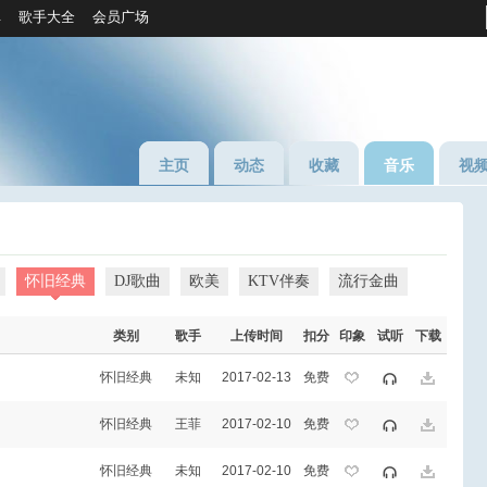
库
歌手大全
会员广场
主页
动态
收藏
音乐
视
怀旧经典
DJ歌曲
欧美
KTV伴奏
流行金曲
类别
歌手
上传时间
扣分
印象
试听
下载
怀旧经典
未知
2017-02-13
免费
怀旧经典
王菲
2017-02-10
免费
怀旧经典
未知
2017-02-10
免费