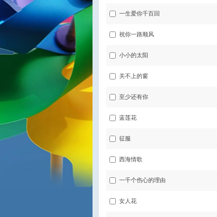
一生爱你千百回
祝你一路顺风
小小的太阳
关不上的窗
至少还有你
蓝莲花
征服
西海情歌
一千个伤心的理由
女人花