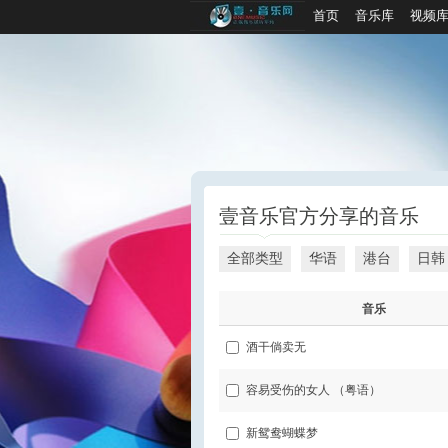
首页
音乐库
视频
壹音乐官方分享的音乐
全部类型
华语
港台
日韩
音乐
酒干倘卖无
容易受伤的女人 （粤语）
新鸳鸯蝴蝶梦