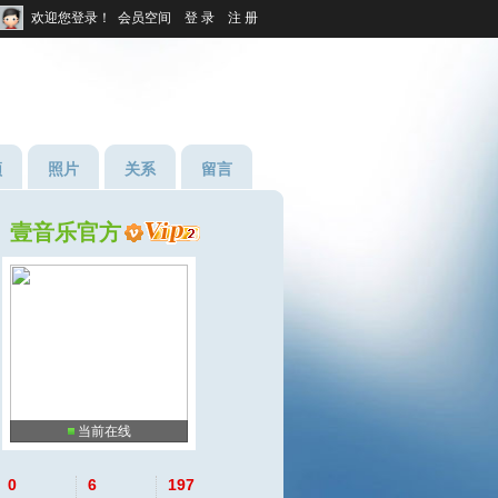
欢迎您登录！
会员空间
登 录
注 册
频
照片
关系
留言
壹音乐官方
当前在线
0
6
197